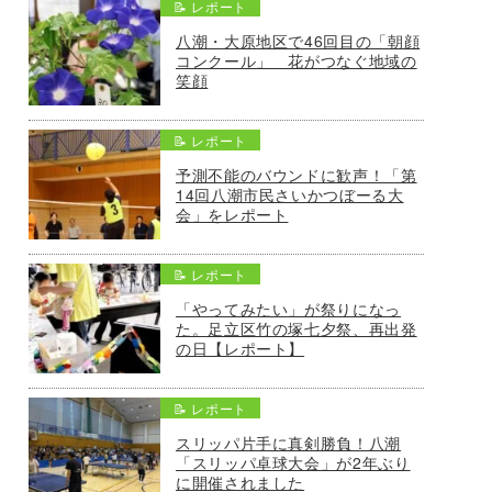
📝 レポート
八潮・大原地区で46回目の「朝顔
コンクール」 花がつなぐ地域の
笑顔
📝 レポート
予測不能のバウンドに歓声！「第
14回八潮市民さいかつぼーる大
会」をレポート
📝 レポート
「やってみたい」が祭りになっ
た。足立区竹の塚七夕祭、再出発
の日【レポート】
📝 レポート
スリッパ片手に真剣勝負！八潮
「スリッパ卓球大会」が2年ぶり
に開催されました