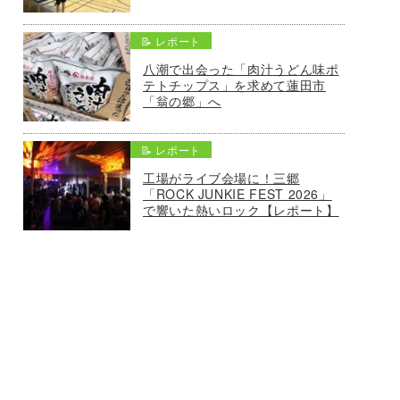
📝 レポート
八潮で出会った「肉汁うどん味ポ
テトチップス」を求めて蓮田市
「翁の郷」へ
📝 レポート
工場がライブ会場に！三郷
「ROCK JUNKIE FEST 2026」
で響いた熱いロック【レポート】