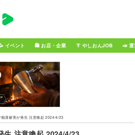
🥳 イベント
🛍️ お店・企業
👔 やしおんJOB
📣 
漢被害が発生 注意喚起 2024/4/23
意喚起 2024/4/23