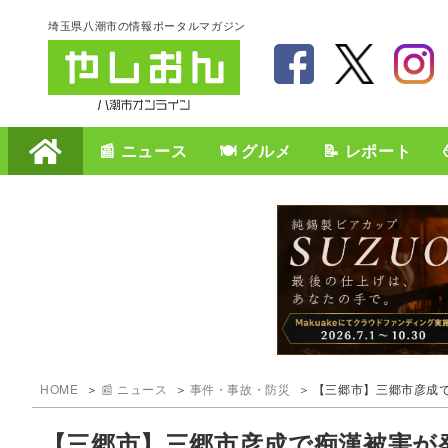
埼玉県八潮市の情報ポータルマガジン
📰 ニュース
🍽️ グルメ
📝 レポート
HOME
📰 ニュース
事件・事故・防災
【三郷市】三郷市彦成で痴
【三郷市】三郷市彦成で痴漢被害が発生 注