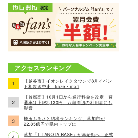
アクセスランキング
【越谷市】イオンレイクタウンで8月イベン
ト相次ぎ中止 kaze・mori
【首都高】10月1日から通行料金を改定 普
通車は上限2,130円、八潮周辺の利用者にも
影響
埼玉ふるさと納税ランキング、草加市が
22.85億円で県内トップに
草加「TITANOTA BASE」が再始動へ！正式