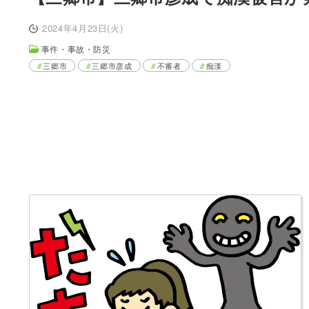
2024年4月23日(火)
事件・事故・防災
三郷市
三郷市彦成
不審者
痴漢