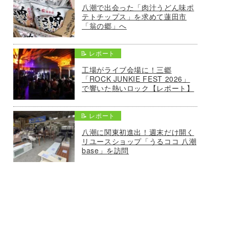
八潮で出会った「肉汁うどん味ポ
テトチップス」を求めて蓮田市
「翁の郷」へ
📝 レポート
工場がライブ会場に！三郷
「ROCK JUNKIE FEST 2026」
で響いた熱いロック【レポート】
📝 レポート
八潮に関東初進出！週末だけ開く
リユースショップ「うるココ 八潮
base」を訪問