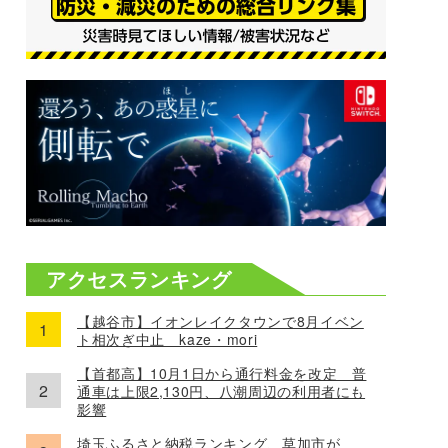
アクセスランキング
【越谷市】イオンレイクタウンで8月イベン
ト相次ぎ中止 kaze・mori
【首都高】10月1日から通行料金を改定 普
通車は上限2,130円、八潮周辺の利用者にも
影響
埼玉ふるさと納税ランキング、草加市が