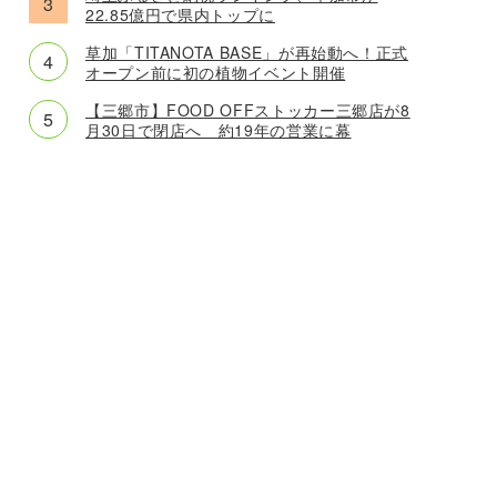
22.85億円で県内トップに
草加「TITANOTA BASE」が再始動へ！正式
オープン前に初の植物イベント開催
【三郷市】FOOD OFFストッカー三郷店が8
月30日で閉店へ 約19年の営業に幕