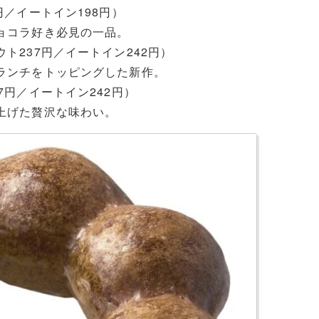
／イートイン198円）
ョコラ好き必見の一品。
ト237円／イートイン242円）
ランチをトッピングした新作。
円／イートイン242円）
上げた贅沢な味わい。