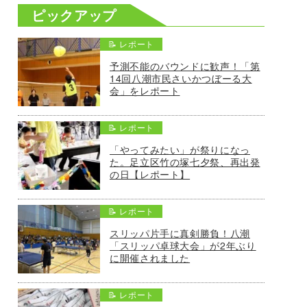
ピックアップ
📝 レポート
予測不能のバウンドに歓声！「第
14回八潮市民さいかつぼーる大
会」をレポート
📝 レポート
「やってみたい」が祭りになっ
た。足立区竹の塚七夕祭、再出発
の日【レポート】
📝 レポート
スリッパ片手に真剣勝負！八潮
「スリッパ卓球大会」が2年ぶり
に開催されました
📝 レポート