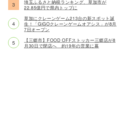
埼玉ふるさと納税ランキング、草加市が
22.85億円で県内トップに
草加にクレーンゲーム213台の新スポット誕
生！「GiGOクレーンゲームオアシス」が8月
7日オープン
【三郷市】FOOD OFFストッカー三郷店が8
月30日で閉店へ 約19年の営業に幕