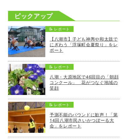
ピックアップ
📝 レポート
【八潮市】子ども神輿や和太鼓で
にぎわう「浮塚町会夏祭り」をレ
ポート
📝 レポート
八潮・大原地区で46回目の「朝顔
コンクール」 花がつなぐ地域の
笑顔
📝 レポート
予測不能のバウンドに歓声！「第
14回八潮市民さいかつぼーる大
会」をレポート