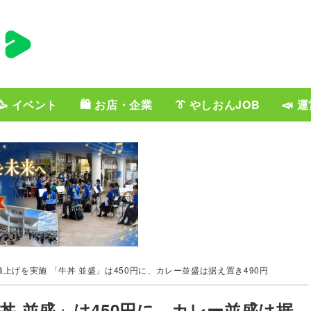
🥳 イベント
🛍️ お店・企業
👔 やしおんJOB
📣 
上げを実施 「牛丼 並盛」は450円に、カレー並盛は据え置き490円
丼 並盛」は450円に、カレー並盛は据