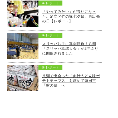
📝 レポート
「やってみたい」が祭りになっ
た。足立区竹の塚七夕祭、再出発
の日【レポート】
📝 レポート
スリッパ片手に真剣勝負！八潮
「スリッパ卓球大会」が2年ぶり
に開催されました
📝 レポート
八潮で出会った「肉汁うどん味ポ
テトチップス」を求めて蓮田市
「翁の郷」へ