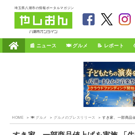
埼玉県八潮市の情報ポータルマガジン
📰 ニュース
🍽️ グルメ
📝 レポート
HOME
🍽️ グルメ
グルメのプレスリリース
すき家、一部商品値
すき家、一部商品値上げを実施 「牛