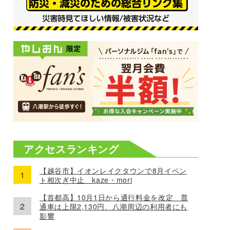
アクセスランキング
【越谷市】イオンレイクタウンで8月イベン
ト相次ぎ中止 kaze・mori
【首都高】10月1日から通行料金を改定 普
通車は上限2,130円、八潮周辺の利用者にも
影響