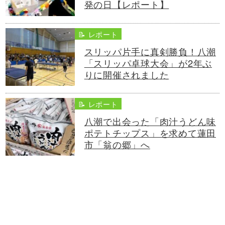
発の日【レポート】
📝 レポート
スリッパ片手に真剣勝負！八潮
「スリッパ卓球大会」が2年ぶ
りに開催されました
📝 レポート
八潮で出会った「肉汁うどん味
ポテトチップス」を求めて蓮田
市「翁の郷」へ