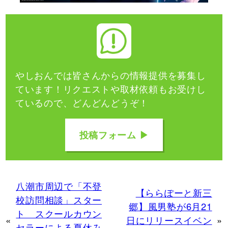
やしおんでは皆さんからの情報提供を募集し
ています！
リクエストや取材依頼もお受けし
ているので、どんどんどうぞ！
投稿フォーム ▶
八潮市周辺で「不登
【ららぽーと新三
校訪問相談」スター
郷】風男塾が6月21
ト スクールカウン
«
日にリリースイベン
»
セラーによる夏休み