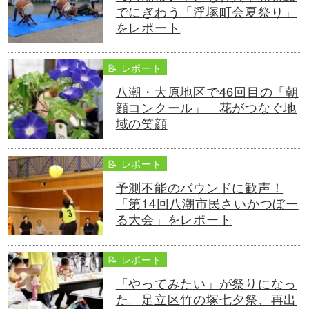
でにぎわう「浮塚町会夏祭り」
をレポート
📝 レポート
八潮・大原地区で46回目の「朝
顔コンクール」 花がつなぐ地
域の笑顔
📝 レポート
予測不能のバウンドに歓声！
「第14回八潮市民さいかつぼー
る大会」をレポート
📝 レポート
「やってみたい」が祭りになっ
た。足立区竹の塚七夕祭、再出