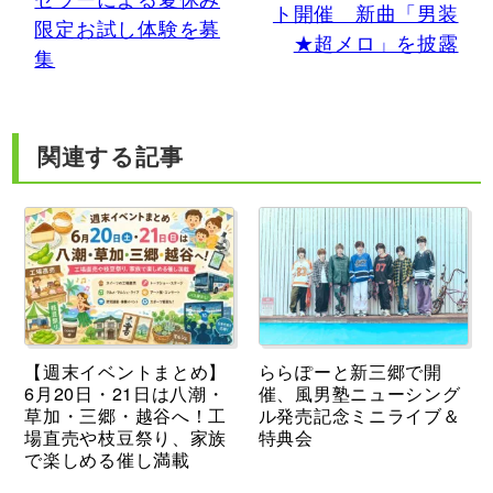
ト開催 新曲「男装
限定お試し体験を募
★超メロ」を披露
集
関連する記事
【週末イベントまとめ】
ららぽーと新三郷で開
6月20日・21日は八潮・
催、風男塾ニューシング
草加・三郷・越谷へ！工
ル発売記念ミニライブ＆
場直売や枝豆祭り、家族
特典会
で楽しめる催し満載