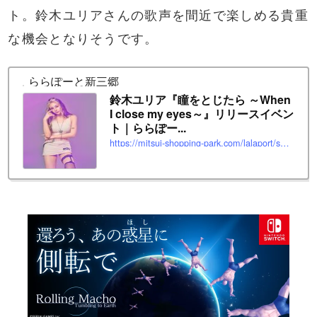
ト。鈴木ユリアさんの歌声を間近で楽しめる貴重
な機会となりそうです。
ららぽーと新三郷
鈴木ユリア『瞳をとじたら ～When
I close my eyes～』リリースイベン
ト｜ららぽー...
https://mitsui-shopping-park.com/lalaport/shinmisato/event/3448016.html