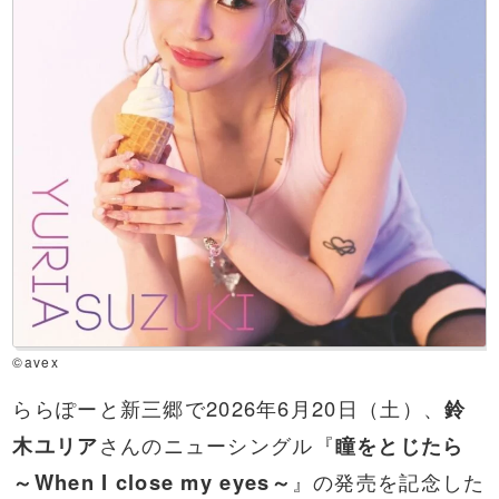
©avex
ららぽーと新三郷で2026年6月20日（土）、
鈴
木ユリア
さんのニューシングル『
瞳をとじたら
～When I close my eyes～
』の発売を記念した