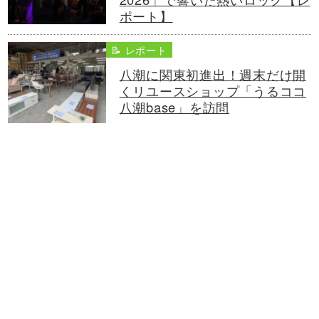
ポート】
📝 レポート
八潮に関東初進出！週末だけ開
くリユースショップ「うるココ
八潮base」を訪問