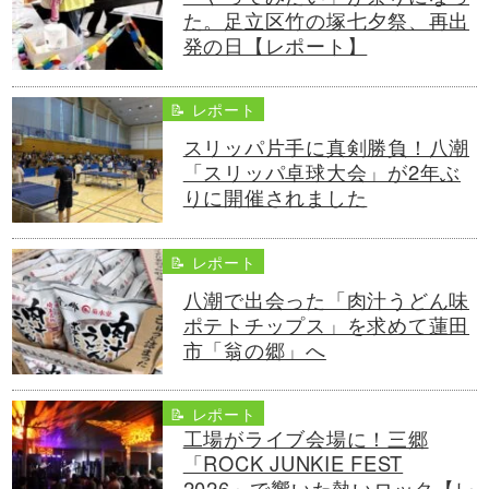
た。足立区竹の塚七夕祭、再出
発の日【レポート】
📝 レポート
スリッパ片手に真剣勝負！八潮
「スリッパ卓球大会」が2年ぶ
りに開催されました
📝 レポート
八潮で出会った「肉汁うどん味
ポテトチップス」を求めて蓮田
市「翁の郷」へ
📝 レポート
工場がライブ会場に！三郷
「ROCK JUNKIE FEST
2026」で響いた熱いロック【レ