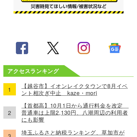
アクセスランキング
【越谷市】イオンレイクタウンで8月イベ
ント相次ぎ中止 kaze・mori
【首都高】10月1日から通行料金を改定
普通車は上限2,130円、八潮周辺の利用者
にも影響
埼玉ふるさと納税ランキング、草加市が