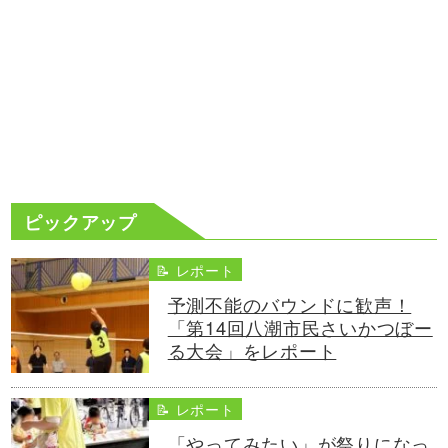
ピックアップ
📝 レポート
予測不能のバウンドに歓声！
「第14回八潮市民さいかつぼー
る大会」をレポート
📝 レポート
「やってみたい」が祭りになっ