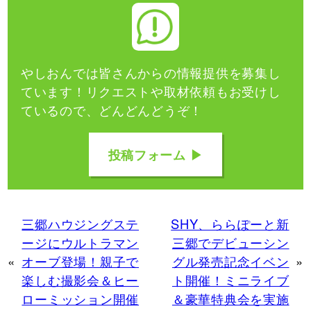
やしおんでは皆さんからの情報提供を募集し
ています！
リクエストや取材依頼もお受けし
ているので、どんどんどうぞ！
投稿フォーム ▶
三郷ハウジングステ
SHY、ららぽーと新
ージにウルトラマン
三郷でデビューシン
«
オーブ登場！親子で
グル発売記念イベン
»
楽しむ撮影会＆ヒー
ト開催！ミニライブ
ローミッション開催
＆豪華特典会を実施