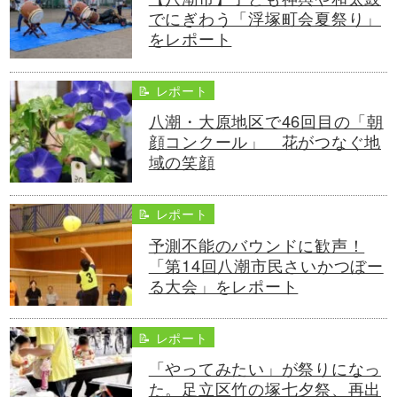
でにぎわう「浮塚町会夏祭り」
をレポート
📝 レポート
八潮・大原地区で46回目の「朝
顔コンクール」 花がつなぐ地
域の笑顔
📝 レポート
予測不能のバウンドに歓声！
「第14回八潮市民さいかつぼー
る大会」をレポート
📝 レポート
「やってみたい」が祭りになっ
た。足立区竹の塚七夕祭、再出