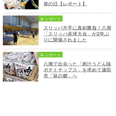
発の日【レポート】
📝 レポート
スリッパ片手に真剣勝負！八潮
「スリッパ卓球大会」が2年ぶ
りに開催されました
📝 レポート
八潮で出会った「肉汁うどん味
ポテトチップス」を求めて蓮田
市「翁の郷」へ