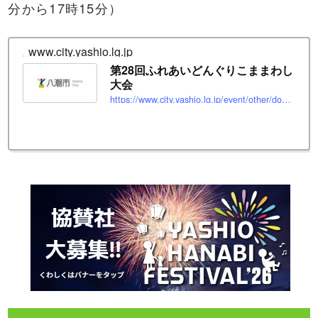
分から17時15分）
www.city.yashio.lg.jp
第28回ふれあいどんぐりこままわし
大会
https://www.city.yashio.lg.jp/event/other/donguri28.html