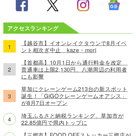
アクセスランキング
【越谷市】イオンレイクタウンで8月イベ
ント相次ぎ中止 kaze・mori
【首都高】10月1日から通行料金を改定
普通車は上限2,130円、八潮周辺の利用者
にも影響
草加にクレーンゲーム213台の新スポット
誕生！「GiGOクレーンゲームオアシス」
が8月7日オープン
埼玉ふるさと納税ランキング、草加市が
22.85億円で県内トップに
【三郷市】FOOD OFFストッカー三郷店が