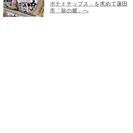
ポテトチップス」を求めて蓮田
市「翁の郷」へ