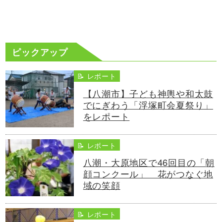
ピックアップ
📝 レポート
【八潮市】子ども神輿や和太鼓
でにぎわう「浮塚町会夏祭り」
をレポート
📝 レポート
八潮・大原地区で46回目の「朝
顔コンクール」 花がつなぐ地
域の笑顔
📝 レポート