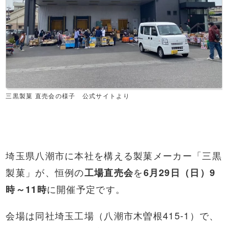
三黒製菓 直売会の様子 公式サイトより
埼玉県八潮市に本社を構える製菓メーカー「三黒
製菓」が、恒例の
工場直売会
を
6月29日（日）9
時～11時
に開催予定です。
会場は同社埼玉工場（八潮市木曽根415-1）で、