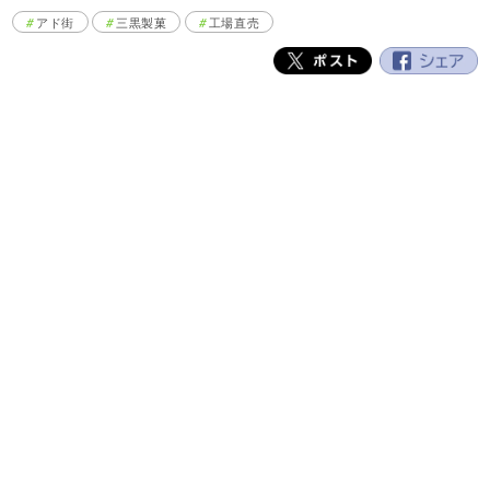
アド街
三黒製菓
工場直売