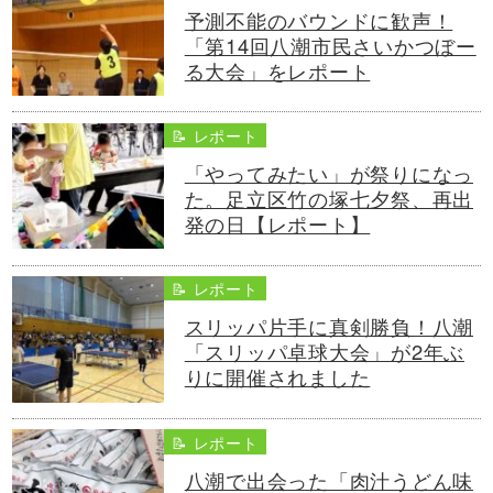
予測不能のバウンドに歓声！
「第14回八潮市民さいかつぼー
る大会」をレポート
📝 レポート
「やってみたい」が祭りになっ
た。足立区竹の塚七夕祭、再出
発の日【レポート】
📝 レポート
スリッパ片手に真剣勝負！八潮
「スリッパ卓球大会」が2年ぶ
りに開催されました
📝 レポート
八潮で出会った「肉汁うどん味