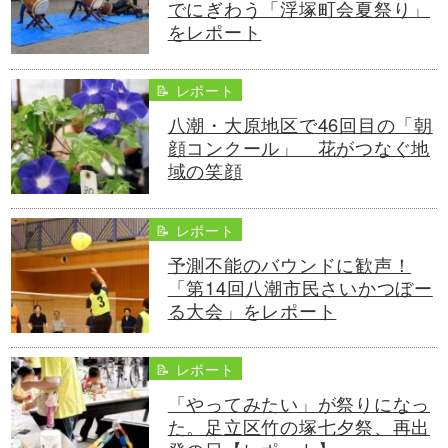
でにぎわう「浮塚町会夏祭り」
をレポート
📝 レポート
八潮・大原地区で46回目の「朝
顔コンクール」 花がつなぐ地
域の笑顔
📝 レポート
予測不能のバウンドに歓声！
「第14回八潮市民さいかつぼー
る大会」をレポート
📝 レポート
「やってみたい」が祭りになっ
た。足立区竹の塚七夕祭、再出