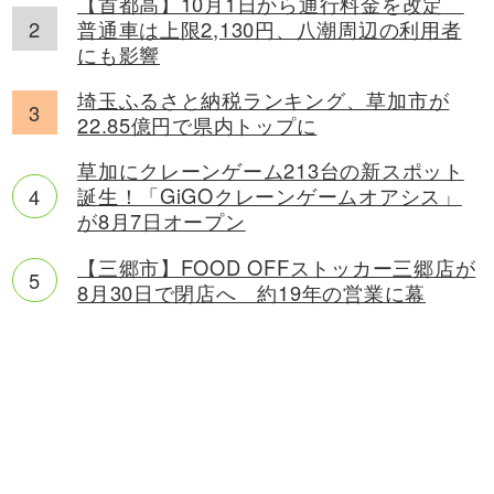
【首都高】10月1日から通行料金を改定
普通車は上限2,130円、八潮周辺の利用者
にも影響
埼玉ふるさと納税ランキング、草加市が
22.85億円で県内トップに
草加にクレーンゲーム213台の新スポット
誕生！「GiGOクレーンゲームオアシス」
が8月7日オープン
【三郷市】FOOD OFFストッカー三郷店が
8月30日で閉店へ 約19年の営業に幕