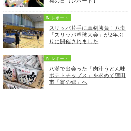
発の日【レポート】
📝 レポート
スリッパ片手に真剣勝負！八潮
「スリッパ卓球大会」が2年ぶ
りに開催されました
📝 レポート
八潮で出会った「肉汁うどん味
ポテトチップス」を求めて蓮田
市「翁の郷」へ