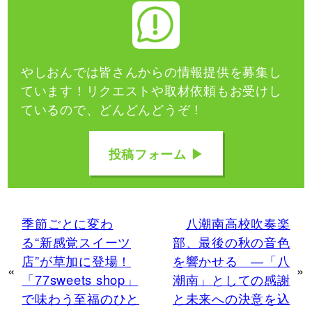
やしおんでは皆さんからの情報提供を募集し
ています！
リクエストや取材依頼もお受けし
ているので、どんどんどうぞ！
投稿フォーム ▶
季節ごとに変わ
八潮南高校吹奏楽
る“新感覚スイーツ
部、最後の秋の音色
店”が草加に登場！
を響かせる ―「八
«
»
「77sweets shop」
潮南」としての感謝
で味わう至福のひと
と未来への決意を込