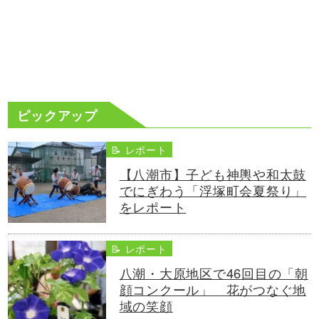
ピックアップ
📝 レポート
【八潮市】子ども神輿や和太鼓
でにぎわう「浮塚町会夏祭り」
をレポート
📝 レポート
八潮・大原地区で46回目の「朝
顔コンクール」 花がつなぐ地
域の笑顔