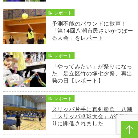
📝 レポート
予測不能のバウンドに歓声！
「第14回八潮市民さいかつぼー
る大会」をレポート
📝 レポート
「やってみたい」が祭りになっ
た。足立区竹の塚七夕祭、再出
発の日【レポート】
📝 レポート
スリッパ片手に真剣勝負！八潮
「スリッパ卓球大会」が2年ぶ
りに開催されました