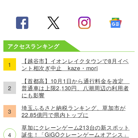
アクセスランキング
【越谷市】イオンレイクタウンで8月イベ
ント相次ぎ中止 kaze・mori
【首都高】10月1日から通行料金を改定
普通車は上限2,130円、八潮周辺の利用者
にも影響
埼玉ふるさと納税ランキング、草加市が
22.85億円で県内トップに
草加にクレーンゲーム213台の新スポット
誕生！「GiGOクレーンゲームオアシス」