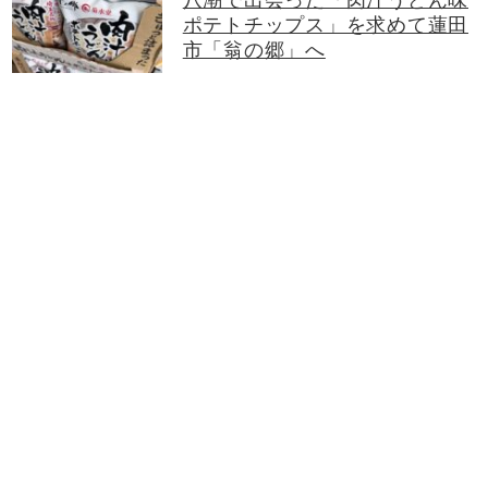
ポテトチップス」を求めて蓮田
市「翁の郷」へ