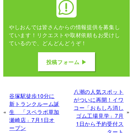
やしおんでは皆さんからの情報提供を募集し
ています！
リクエストや取材依頼もお受けし
ているので、どんどんどうぞ！
投稿フォーム ▶
八潮の人気スポット
谷塚駅徒歩10分に
がついに再開！イワ
新トランクルーム誕
コー「おもしろ消し
«
生 「スペラボ草加
»
ゴム工場見学」7月
瀬崎店」7月1日オ
1日から予約受付ス
ープン
タート