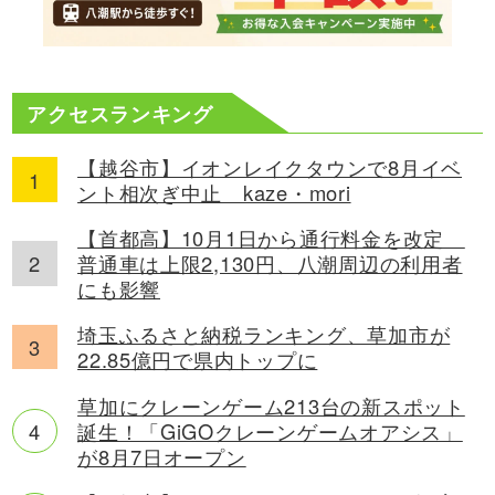
アクセスランキング
【越谷市】イオンレイクタウンで8月イベ
ント相次ぎ中止 kaze・mori
【首都高】10月1日から通行料金を改定
普通車は上限2,130円、八潮周辺の利用者
にも影響
埼玉ふるさと納税ランキング、草加市が
22.85億円で県内トップに
草加にクレーンゲーム213台の新スポット
誕生！「GiGOクレーンゲームオアシス」
が8月7日オープン