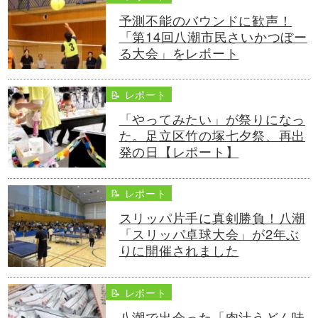
予測不能のバウンドに歓声！
「第14回八潮市民さいかつぼー
る大会」をレポート
📝 レポート
「やってみたい」が祭りになっ
た。足立区竹の塚七夕祭、再出
発の日【レポート】
📝 レポート
スリッパ片手に真剣勝負！八潮
「スリッパ卓球大会」が2年ぶ
りに開催されました
📝 レポート
八潮で出会った「肉汁うどん味