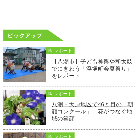
ピックアップ
📝 レポート
【八潮市】子ども神輿や和太鼓
でにぎわう「浮塚町会夏祭り」
をレポート
📝 レポート
八潮・大原地区で46回目の「朝
顔コンクール」 花がつなぐ地
域の笑顔
📝 レポート