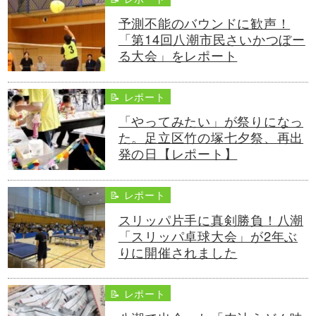
予測不能のバウンドに歓声！
「第14回八潮市民さいかつぼー
る大会」をレポート
📝 レポート
「やってみたい」が祭りになっ
た。足立区竹の塚七夕祭、再出
発の日【レポート】
📝 レポート
スリッパ片手に真剣勝負！八潮
「スリッパ卓球大会」が2年ぶ
りに開催されました
📝 レポート