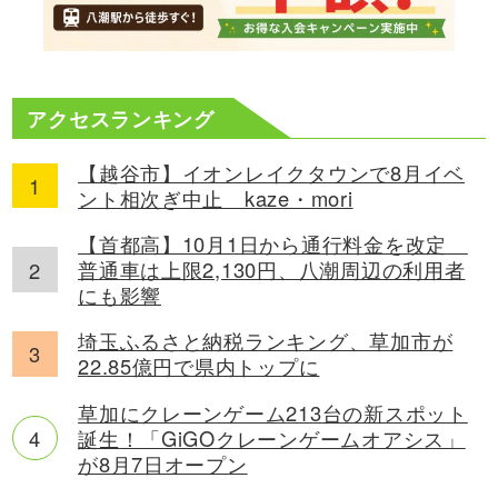
アクセスランキング
【越谷市】イオンレイクタウンで8月イベ
ント相次ぎ中止 kaze・mori
【首都高】10月1日から通行料金を改定
普通車は上限2,130円、八潮周辺の利用者
にも影響
埼玉ふるさと納税ランキング、草加市が
22.85億円で県内トップに
草加にクレーンゲーム213台の新スポット
誕生！「GiGOクレーンゲームオアシス」
が8月7日オープン