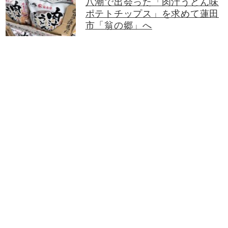
八潮で出会った「肉汁うどん味
ポテトチップス」を求めて蓮田
市「翁の郷」へ