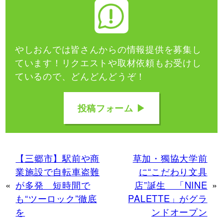
やしおんでは皆さんからの情報提供を募集し
ています！
リクエストや取材依頼もお受けし
ているので、どんどんどうぞ！
投稿フォーム ▶
【三郷市】駅前や商
草加・獨協大学前
業施設で自転車盗難
に“こだわり文具
«
が多発 短時間で
店”誕生 「NINE
»
も“ツーロック”徹底
PALETTE」がグラ
を
ンドオープン