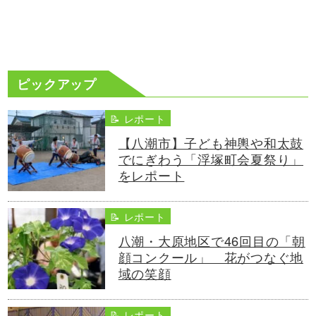
ピックアップ
📝 レポート
【八潮市】子ども神輿や和太鼓
でにぎわう「浮塚町会夏祭り」
をレポート
📝 レポート
八潮・大原地区で46回目の「朝
顔コンクール」 花がつなぐ地
域の笑顔
📝 レポート