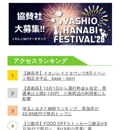
アクセスランキング
【越谷市】イオンレイクタウンで8月イベン
ト相次ぎ中止 kaze・mori
【首都高】10月1日から通行料金を改定 普
通車は上限2,130円、八潮周辺の利用者にも
影響
埼玉ふるさと納税ランキング、草加市が
22.85億円で県内トップに
【三郷市】FOOD OFFストッカー三郷店が8
月30日で閉店へ 約19年の営業に幕