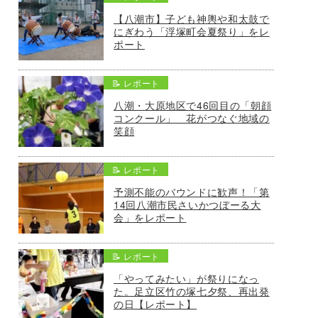
【八潮市】子ども神輿や和太鼓で
にぎわう「浮塚町会夏祭り」をレ
ポート
📝 レポート
八潮・大原地区で46回目の「朝顔
コンクール」 花がつなぐ地域の
笑顔
📝 レポート
予測不能のバウンドに歓声！「第
14回八潮市民さいかつぼーる大
会」をレポート
📝 レポート
「やってみたい」が祭りになっ
た。足立区竹の塚七夕祭、再出発
の日【レポート】