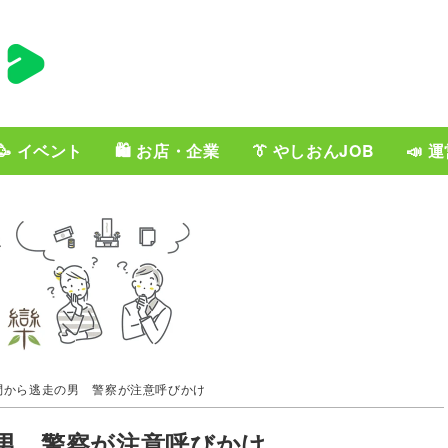
🥳 イベント
🛍️ お店・企業
👔 やしおんJOB
📣 
問から逃走の男 警察が注意呼びかけ
男 警察が注意呼びかけ