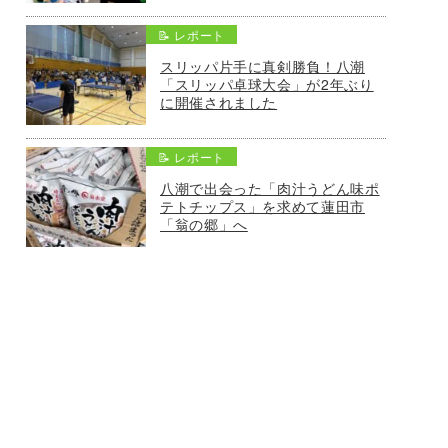
📝 レポート
スリッパ片手に真剣勝負！八潮
「スリッパ卓球大会」が2年ぶり
に開催されました
📝 レポート
八潮で出会った「肉汁うどん味ポ
テトチップス」を求めて蓮田市
「翁の郷」へ