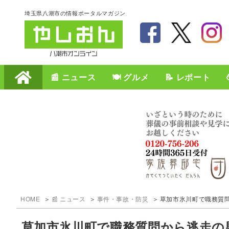
埼玉県八潮市の情報ポータルマガジン
📰 ニュース
🍽️ グルメ
📝 レポート
HOME
📰 ニュース
事件・事故・防災
草加市氷川町で職務質
草加市氷川町で職務質問から逃走の