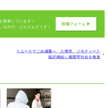
を募集しています！
投稿フォーム ▶
いるので、どんどんどうぞ！
リユースでごみ減量へ 八潮市、ジモティーと
»
協定締結し循環型社会を推進