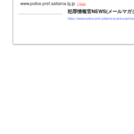
www.police.pref.saitama.lg.jp
1 User
犯罪情報官NEWS(メールマガ
https://www.police.pref.saitama.lg.jp/kurashi/a