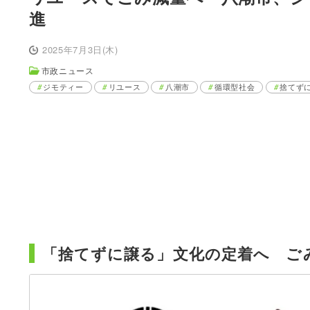
進
2025年7月3日(木)
市政ニュース
ジモティー
リユース
八潮市
循環型社会
捨てず
「捨てずに譲る」文化の定着へ ご