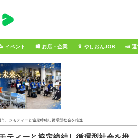
🥳 イベント
🛍️ お店・企業
👔 やしおんJOB
📣 
潮市、ジモティーと協定締結し循環型社会を推進
モティーと協定締結し循環型社会を推