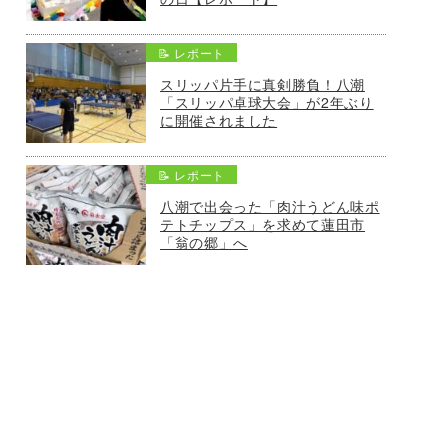
📝 レポート
スリッパ片手に真剣勝負！八潮
「スリッパ卓球大会」が2年ぶり
に開催されました
📝 レポート
八潮で出会った「肉汁うどん味ポ
テトチップス」を求めて蓮田市
「翁の郷」へ