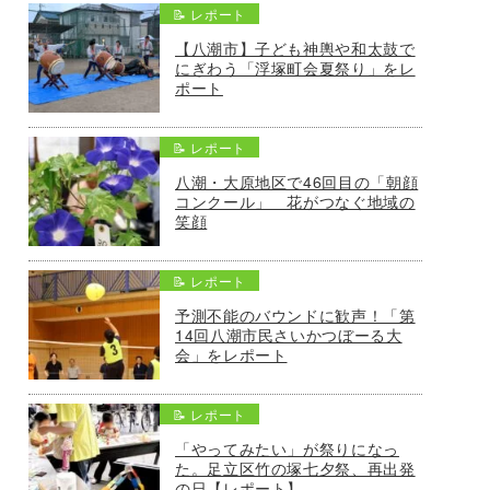
📝 レポート
【八潮市】子ども神輿や和太鼓で
にぎわう「浮塚町会夏祭り」をレ
ポート
📝 レポート
八潮・大原地区で46回目の「朝顔
コンクール」 花がつなぐ地域の
笑顔
📝 レポート
予測不能のバウンドに歓声！「第
14回八潮市民さいかつぼーる大
会」をレポート
📝 レポート
「やってみたい」が祭りになっ
た。足立区竹の塚七夕祭、再出発
の日【レポート】