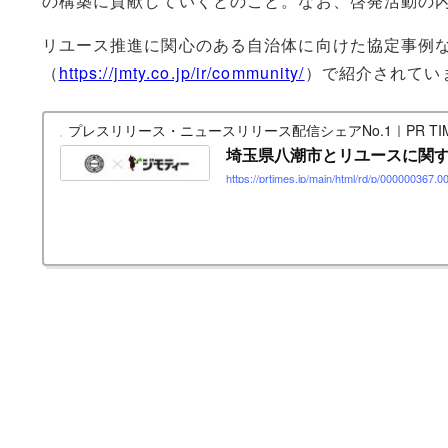
の構築に貢献していくとのこと。なお、啓発活動の
リユース推進に関心のある自治体に向けた協定事例
（
https://jmty.co.jp/ir/community/
）で紹介されてい
プレスリリース・ニュースリリース配信シェアNo.1｜PR TIM
埼玉県八潮市とリユースに関
https://prtimes.jp/main/html/rd/p/000000367.