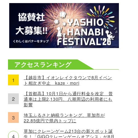
アクセスランキング
【越谷市】イオンレイクタウンで8月イベン
ト相次ぎ中止 kaze・mori
【首都高】10月1日から通行料金を改定 普
通車は上限2,130円、八潮周辺の利用者にも
影響
埼玉ふるさと納税ランキング、草加市が
22.85億円で県内トップに
草加にクレーンゲーム213台の新スポット誕
生！「GiGOクレーンゲームオアシス」が8月