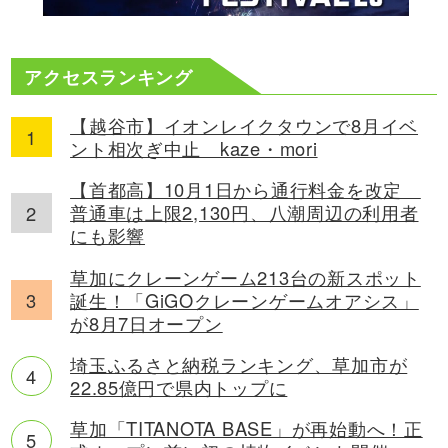
アクセスランキング
【越谷市】イオンレイクタウンで8月イベ
ント相次ぎ中止 kaze・mori
【首都高】10月1日から通行料金を改定
普通車は上限2,130円、八潮周辺の利用者
にも影響
草加にクレーンゲーム213台の新スポット
誕生！「GiGOクレーンゲームオアシス」
が8月7日オープン
埼玉ふるさと納税ランキング、草加市が
22.85億円で県内トップに
草加「TITANOTA BASE」が再始動へ！正