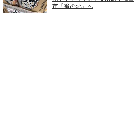
市「翁の郷」へ