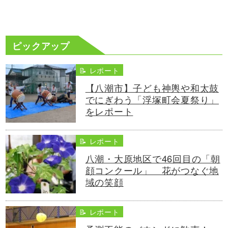
ピックアップ
📝 レポート
【八潮市】子ども神輿や和太鼓
でにぎわう「浮塚町会夏祭り」
をレポート
📝 レポート
八潮・大原地区で46回目の「朝
顔コンクール」 花がつなぐ地
域の笑顔
📝 レポート