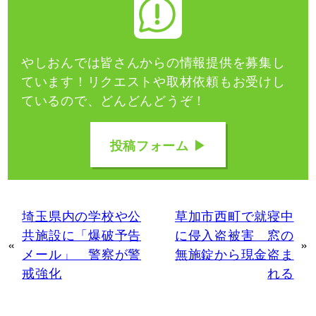
やしおんでは皆さんからの情報提供を募集し
ています！
リクエストや取材依頼もお受けし
ているので、どんどんどうぞ！
投稿フォーム ▶
埼玉県内の学校や公
草加市西町で就寝中
共施設に「爆破予告
に侵入盗被害 窓の
«
»
メール」 警察が警
無施錠から現金盗ま
戒強化
れる