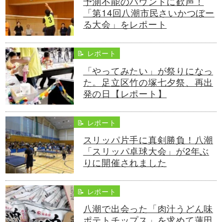
予測不能のバウンドに歓声！
「第14回八潮市民さいかつぼー
る大会」をレポート
📝 レポート
「やってみたい」が祭りになっ
た。足立区竹の塚七夕祭、再出
発の日【レポート】
📝 レポート
スリッパ片手に真剣勝負！八潮
「スリッパ卓球大会」が2年ぶ
りに開催されました
📝 レポート
八潮で出会った「肉汁うどん味
ポテトチップス」を求めて蓮田